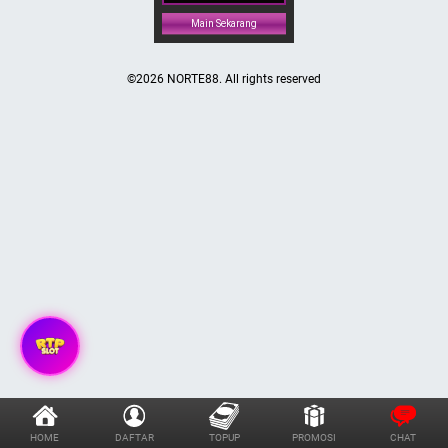
Main Sekarang
©2026
NORTE88
. All rights reserved
HOME
DAFTAR
TOPUP
PROMOSI
CHAT