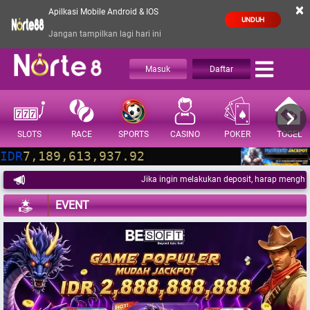
×
Apilkasi Mobile Android & IOS
UNDUH
Jangan tampilkan lagi hari ini
Masuk
Daftar
Logo
SPORTS
SLOTS
RACE
CASINO
POKER
TOGEL
IDR
7,189,613,937.92
Jika ingin melakukan deposit, harap menghu
EVENT