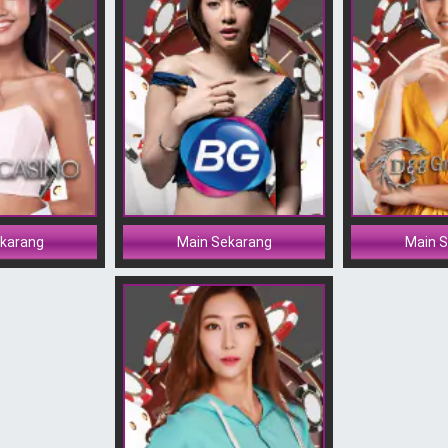
karang
Main Sekarang
Main 