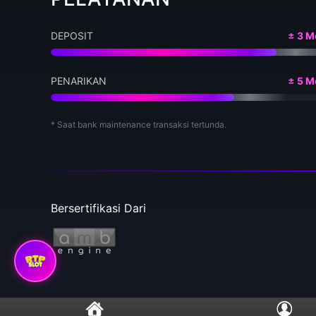
DEPOSIT
± 3 M
PENARIKAN
± 5 M
* Saat bank maintenance transaksi tertunda.
Bersertifikasi Dari