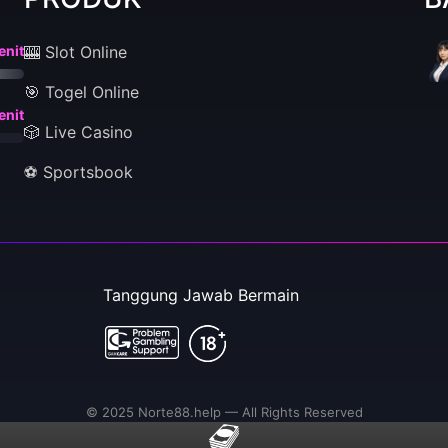
enit
🎰 Slot Online
🎯 Togel Online
enit
🎲 Live Casino
⚽ Sportsbook
Tanggung Jawab Bermain
© 2025 Norte88.help — All Rights Reserved