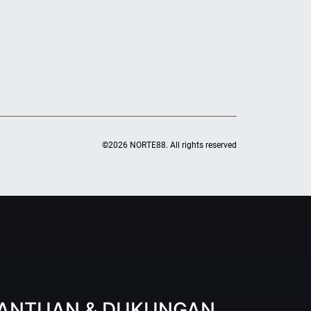
©2026
NORTE88
. All rights reserved
ANTUAN & DUKUNGAN