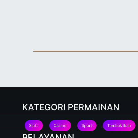
KATEGORI PERMAINAN
Slots
Casino
Sport
Tembak Ikan
PELAYANAN