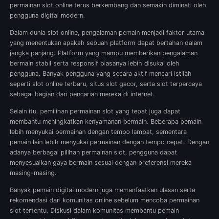
permainan slot online terus berkembang dan semakin diminati oleh
pengguna digital modern.
Dalam dunia slot online, pengalaman pemain menjadi faktor utama
yang menentukan apakah sebuah platform dapat bertahan dalam
jangka panjang. Platform yang mampu memberikan pengalaman
bermain stabil serta responsif biasanya lebih disukai oleh
pengguna. Banyak pengguna yang secara aktif mencari istilah
seperti slot online terbaru, situs slot gacor, serta slot terpercaya
sebagai bagian dari pencarian mereka di internet.
Selain itu, pemilihan permainan slot yang tepat juga dapat
membantu meningkatkan kenyamanan bermain. Beberapa pemain
lebih menyukai permainan dengan tempo lambat, sementara
pemain lain lebih menyukai permainan dengan tempo cepat. Dengan
adanya berbagai pilihan permainan slot, pengguna dapat
menyesuaikan gaya bermain sesuai dengan preferensi mereka
masing-masing.
Banyak pemain digital modern juga memanfaatkan ulasan serta
rekomendasi dari komunitas online sebelum mencoba permainan
slot tertentu. Diskusi dalam komunitas membantu pemain