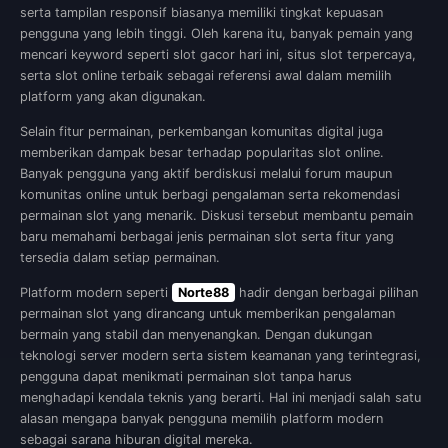
serta tampilan responsif biasanya memiliki tingkat kepuasan
pengguna yang lebih tinggi. Oleh karena itu, banyak pemain yang
mencari keyword seperti slot gacor hari ini, situs slot terpercaya,
serta slot online terbaik sebagai referensi awal dalam memilih
platform yang akan digunakan.
Selain fitur permainan, perkembangan komunitas digital juga
memberikan dampak besar terhadap popularitas slot online.
Banyak pengguna yang aktif berdiskusi melalui forum maupun
komunitas online untuk berbagi pengalaman serta rekomendasi
permainan slot yang menarik. Diskusi tersebut membantu pemain
baru memahami berbagai jenis permainan slot serta fitur yang
tersedia dalam setiap permainan.
Platform modern seperti
Norte88
hadir dengan berbagai pilihan
permainan slot yang dirancang untuk memberikan pengalaman
bermain yang stabil dan menyenangkan. Dengan dukungan
teknologi server modern serta sistem keamanan yang terintegrasi,
pengguna dapat menikmati permainan slot tanpa harus
menghadapi kendala teknis yang berarti. Hal ini menjadi salah satu
alasan mengapa banyak pengguna memilih platform modern
sebagai sarana hiburan digital mereka.