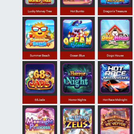
Lucky Money Tree
Hot Burrito
Dragon's Treasure
Summer Beach
Ocean Blue
Dogo House
68Jade
Horror Nights
Hot Race Midnight