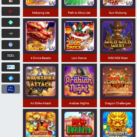
Mahjong Lite
Path to Glory Lite
Sun Wukong
4 Divine Beasts
Lion Dance
Wild Wild West
Air Strike Attack
Arabian Nights
Dragon Challenges