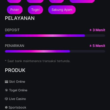
Poker
Togel
Sabung Ayam
PELAYANAN
DEPOSIT
± 3 Menit
PENARIKAN
± 5 Menit
* Saat bank maintenance transaksi tertunda.
PRODUK
🎰 Slot Online
🎯 Togel Online
🎲 Live Casino
⚽ Sportsbook