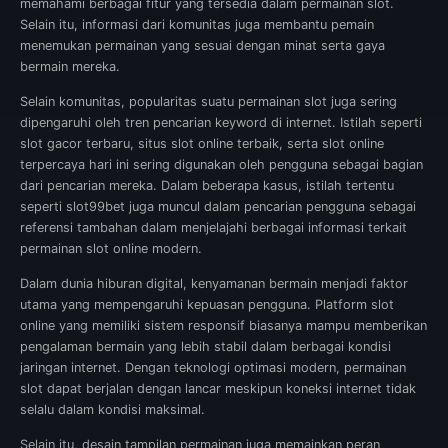
memahami berbagai fitur yang tersedia dalam permainan slot.
Selain itu, informasi dari komunitas juga membantu pemain
menemukan permainan yang sesuai dengan minat serta gaya
bermain mereka.
Selain komunitas, popularitas suatu permainan slot juga sering
dipengaruhi oleh tren pencarian keyword di internet. Istilah seperti
slot gacor terbaru, situs slot online terbaik, serta slot online
terpercaya hari ini sering digunakan oleh pengguna sebagai bagian
dari pencarian mereka. Dalam beberapa kasus, istilah tertentu
seperti slot99bet juga muncul dalam pencarian pengguna sebagai
referensi tambahan dalam menjelajahi berbagai informasi terkait
permainan slot online modern.
Dalam dunia hiburan digital, kenyamanan bermain menjadi faktor
utama yang mempengaruhi kepuasan pengguna. Platform slot
online yang memiliki sistem responsif biasanya mampu memberikan
pengalaman bermain yang lebih stabil dalam berbagai kondisi
jaringan internet. Dengan teknologi optimasi modern, permainan
slot dapat berjalan dengan lancar meskipun koneksi internet tidak
selalu dalam kondisi maksimal.
Selain itu, desain tampilan permainan juga memainkan peran