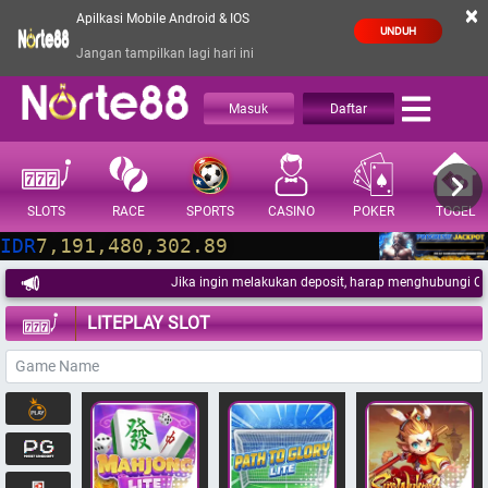
×
Apilkasi Mobile Android & IOS
UNDUH
Jangan tampilkan lagi hari ini
Masuk
Daftar
Logo
SPORTS
SLOTS
RACE
CASINO
POKER
TOGEL
IDR
7,191,480,302.89
Jika ingin melakukan deposit, harap menghubungi Custom
LITEPLAY SLOT