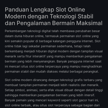
Panduan Lengkap Slot Online
Modern dengan Teknologi Stabil
dan Pengalaman Bermain Maksimal
Perkembangan teknologi digital telah membawa perubahan besar
dalam dunia hiburan online, termasuk permainan slot online yang
kini semakin populer di berbagai kalangan pengguna internet. Slot
online tidak lagi sekadar permainan sederhana, tetapi telah
berkembang menjadi hiburan digital modern dengan tampilan visual
menarik serta fitur interaktif yang mampu memberikan pengalaman
bermain yang lebih menyenangkan. Banyak pengguna internet saat
ini mencari situs slot online terpercaya yang mampu menghadirkan
permainan stabil dan mudah diakses melalui berbagai perangkat.
Slot online modern dirancang dengan teknologi grafis terbaru yang
membuat tampilan permainan menjadi lebih realistis dan menarik.
Setiap simbol, animasi, serta efek visual dibuat dengan detail tinggi
sehingga memberikan pengalaman bermain yang lebih imersif.
Banyak pemain yang mencari keyword seperti slot gacor hari ini,
slot online terbaik, atau situs slot terpercaya sebagai bagian dari