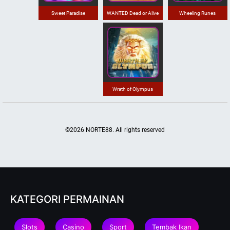
Sweet Paradise
WANTED Dead or Alive
Wheeling Runes
Wrath of Olympus
©2026
NORTE88
. All rights reserved
KATEGORI PERMAINAN
Slots
Casino
Sport
Tembak Ikan