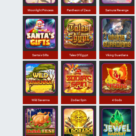
Moonlight Princess
Pantheon of Zeus
Samurai Revenge
Santa's Gifts
Tales Of Egypt
Viking Guardians
Wild Savanna
Zodiac Spin
4 Gods