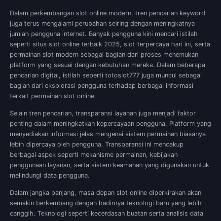
Dalam perkembangan slot online modern, tren pencarian keyword
juga terus mengalami perubahan seiring dengan meningkatnya
jumlah pengguna internet. Banyak pengguna kini mencari istilah
seperti situs slot online terbaik 2025, slot terpercaya hari ini, serta
permainan slot modern sebagai bagian dari proses menemukan
platform yang sesuai dengan kebutuhan mereka. Dalam beberapa
pencarian digital, istilah seperti totoslot777 juga muncul sebagai
bagian dari eksplorasi pengguna terhadap berbagai informasi
terkait permainan slot online.
Selain tren pencarian, transparansi layanan juga menjadi faktor
penting dalam meningkatkan kepercayaan pengguna. Platform yang
menyediakan informasi jelas mengenai sistem permainan biasanya
lebih dipercaya oleh pengguna. Transparansi ini mencakup
berbagai aspek seperti mekanisme permainan, kebijakan
penggunaan layanan, serta sistem keamanan yang digunakan untuk
melindungi data pengguna.
Dalam jangka panjang, masa depan slot online diperkirakan akan
semakin berkembang dengan hadirnya teknologi baru yang lebih
canggih. Teknologi seperti kecerdasan buatan serta analisis data