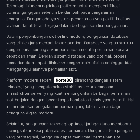
Teknologi ini memungkinkan platform untuk mengidentifikasi
potensi gangguan sebelum berdampak pada pengalaman
pengguna. Dengan adanya sistem pemantauan yang aktif, kualitas
layanan dapat tetap terjaga dalam berbagai kondisi penggunaan.
Dalam pengembangan slot online modern, penggunaan database
yang efisien juga menjadi faktor penting. Database yang terstruktur
dengan baik memungkinkan penyimpanan data permainan secara
cepat dan aman. Dengan sistem database yang optimal, proses
pencarian data dapat dilakukan dengan lebih efisien sehingga tidak
mengganggu jalannya permainan slot.
Platform modern seperti
Norte88
dirancang dengan sistem
teknologi yang mengutamakan stabilitas serta keamanan.
Infrastruktur server yang kuat memungkinkan berbagai permainan
slot berjalan dengan lancar tanpa hambatan teknis yang berarti. Hal
ini memberikan pengalaman bermain yang lebih nyaman bagi
pengguna digital modern.
Selain itu, penggunaan teknologi optimasi jaringan juga membantu
meningkatkan kecepatan akses permainan. Dengan sistem jaringan
yang terintegrasi, pengguna dapat menikmati permainan slot