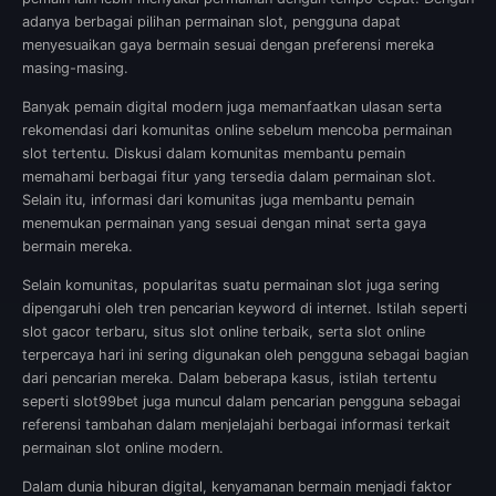
adanya berbagai pilihan permainan slot, pengguna dapat
menyesuaikan gaya bermain sesuai dengan preferensi mereka
masing-masing.
Banyak pemain digital modern juga memanfaatkan ulasan serta
rekomendasi dari komunitas online sebelum mencoba permainan
slot tertentu. Diskusi dalam komunitas membantu pemain
memahami berbagai fitur yang tersedia dalam permainan slot.
Selain itu, informasi dari komunitas juga membantu pemain
menemukan permainan yang sesuai dengan minat serta gaya
bermain mereka.
Selain komunitas, popularitas suatu permainan slot juga sering
dipengaruhi oleh tren pencarian keyword di internet. Istilah seperti
slot gacor terbaru, situs slot online terbaik, serta slot online
terpercaya hari ini sering digunakan oleh pengguna sebagai bagian
dari pencarian mereka. Dalam beberapa kasus, istilah tertentu
seperti slot99bet juga muncul dalam pencarian pengguna sebagai
referensi tambahan dalam menjelajahi berbagai informasi terkait
permainan slot online modern.
Dalam dunia hiburan digital, kenyamanan bermain menjadi faktor