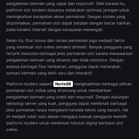
pengalaman bermain yang cepat dan responsif. Oleh karena itu,
platform slot modern biasanya melakukan optimasi jaringan untuk
meningkatkan kecepatan akses permainan. Dengan sistem yang
dioptimalkan, permainan slot dapat berjalan dengan lancar bahkan
pada koneksi internet dengan kecepatan menengah.
Selain itu, fitur bonus dan variasi permainan juga menjadi faktor
yang membuat slot online semakin diminati. Banyak pengguna yang
tertarik mencoba berbagai jenis permainan slot karena menawarkan
pengalaman bermain yang dinamis dan tidak monoton. Dengan
adanya berbagai fitur tambahan, pengguna dapat merasakan
sensasi bermain yang lebih seru dan interaktif.
Platform modern seperti
Norte88
menghadirkan berbagai pilihan
permainan slot online yang dirancang untuk memberikan
pengalaman bermain yang stabil dan responsif. Dengan dukungan
teknologi server yang kuat, pengguna dapat menikmati berbagai
jenis permainan tanpa mengalami kendala teknis yang berarti. Hal
ini menjadi salah satu alasan mengapa banyak pengguna memilih
platform modern untuk menikmati hiburan digital berbasis slot
online.