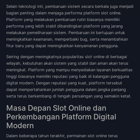
Selain teknologi inti, pembaruan sistem secara berkala juga menjadi
bagian penting dalam menjaga performa platform slot online.
Platform yang melakukan pembaruan rutin biasanya memiliki
performa yang lebih stabil dibandingkan platform yang jarang
melakukan pemeliharaan sistem. Pembaruan ini bertujuan untuk
meningkatkan keamanan, memperbaiki bug, serta menambahkan
fitur baru yang dapat meningkatkan kenyamanan pengguna.
Seiring dengan meningkatnya popularitas slot online di berbagai
wilayah, kebutuhan akan sistem yang stabil dan aman akan terus
meningkat. Platform yang mampu menyediakan layanan berkualitas
tinggi biasanya memiliki reputasi yang baik di kalangan pengguna
digital modern. Dengan reputasi yang kuat, platform tersebut
dapat mempertahankan jumlah pengguna dalam jangka panjang
serta terus berkembang di tengah persaingan yang semakin ketat.
Masa Depan Slot Online dan
Perkembangan Platform Digital
Modern
Dalam beberapa tahun terakhir, permainan slot online terus