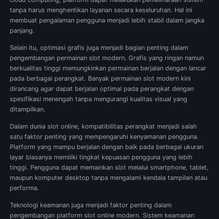
tanpa harus menghentikan layanan secara keseluruhan. Hal ini
membuat pengalaman pengguna menjadi lebih stabil dalam jangka
panjang.
Selain itu, optimasi grafis juga menjadi bagian penting dalam
pengembangan permainan slot modern. Grafis yang ringan namun
berkualitas tinggi memungkinkan permainan berjalan dengan lancar
pada berbagai perangkat. Banyak permainan slot modern kini
dirancang agar dapat berjalan optimal pada perangkat dengan
spesifikasi menengah tanpa mengurangi kualitas visual yang
ditampilkan.
Dalam dunia slot online, kompatibilitas perangkat menjadi salah
satu faktor penting yang mempengaruhi kenyamanan pengguna.
Platform yang mampu berjalan dengan baik pada berbagai ukuran
layar biasanya memiliki tingkat kepuasan pengguna yang lebih
tinggi. Pengguna dapat memainkan slot melalui smartphone, tablet,
maupun komputer desktop tanpa mengalami kendala tampilan atau
performa.
Teknologi keamanan juga menjadi faktor penting dalam
pengembangan platform slot online modern. Sistem keamanan