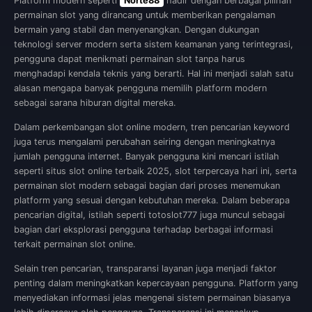
Platform modern seperti
Norte88
hadir dengan berbagai pilihan
permainan slot yang dirancang untuk memberikan pengalaman
bermain yang stabil dan menyenangkan. Dengan dukungan
teknologi server modern serta sistem keamanan yang terintegrasi,
pengguna dapat menikmati permainan slot tanpa harus
menghadapi kendala teknis yang berarti. Hal ini menjadi salah satu
alasan mengapa banyak pengguna memilih platform modern
sebagai sarana hiburan digital mereka.
Dalam perkembangan slot online modern, tren pencarian keyword
juga terus mengalami perubahan seiring dengan meningkatnya
jumlah pengguna internet. Banyak pengguna kini mencari istilah
seperti situs slot online terbaik 2025, slot terpercaya hari ini, serta
permainan slot modern sebagai bagian dari proses menemukan
platform yang sesuai dengan kebutuhan mereka. Dalam beberapa
pencarian digital, istilah seperti totoslot777 juga muncul sebagai
bagian dari eksplorasi pengguna terhadap berbagai informasi
terkait permainan slot online.
Selain tren pencarian, transparansi layanan juga menjadi faktor
penting dalam meningkatkan kepercayaan pengguna. Platform yang
menyediakan informasi jelas mengenai sistem permainan biasanya