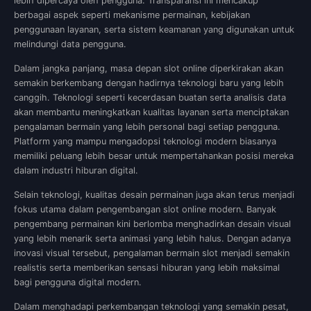
lebih dipercaya oleh pengguna. Transparansi ini mencakup
berbagai aspek seperti mekanisme permainan, kebijakan
penggunaan layanan, serta sistem keamanan yang digunakan untuk
melindungi data pengguna.
Dalam jangka panjang, masa depan slot online diperkirakan akan
semakin berkembang dengan hadirnya teknologi baru yang lebih
canggih. Teknologi seperti kecerdasan buatan serta analisis data
akan membantu meningkatkan kualitas layanan serta menciptakan
pengalaman bermain yang lebih personal bagi setiap pengguna.
Platform yang mampu mengadopsi teknologi modern biasanya
memiliki peluang lebih besar untuk mempertahankan posisi mereka
dalam industri hiburan digital.
Selain teknologi, kualitas desain permainan juga akan terus menjadi
fokus utama dalam pengembangan slot online modern. Banyak
pengembang permainan kini berlomba menghadirkan desain visual
yang lebih menarik serta animasi yang lebih halus. Dengan adanya
inovasi visual tersebut, pengalaman bermain slot menjadi semakin
realistis serta memberikan sensasi hiburan yang lebih maksimal
bagi pengguna digital modern.
Dalam menghadapi perkembangan teknologi yang semakin pesat,